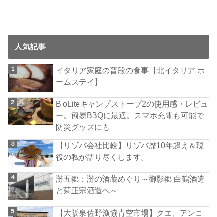
人気記事
イタリア家庭の普段の食事【北イタリア ホ
ームステイ】
BioLiteキャンプストーブ2の使用感・レビュ
ー。簡易BBQに最適。スマホ充電も可能で
防災グッズにも
【リゾバ会社比較】リゾバ歴10年超え＆現
役の私が語り尽くします。
灘五郷：灘の酒蔵めぐり～御影郷 白鶴酒造
と菊正宗酒造へ～
【大阪泉佐野漁協青空市場】クエ、アンコ