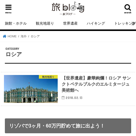
menu
search
旅館・ホテル
観光地巡り
世界遺産
ハイキング
トレッキン
HOME
海外
ロシア
ロシア
観光地巡り
【世界遺産】豪華絢爛！ロシア サン
クトペテルブルクのエルミタージュ
美術館へ
2018.02.13
リゾバで3ヶ月・60万円貯めて旅に出よう！