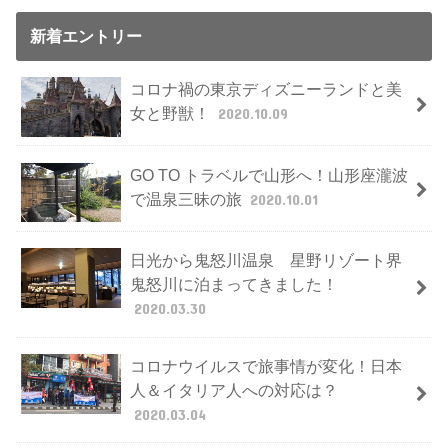
新着エントリー
コロナ禍の東京ディズニーランドと美
女と野獣！
2020.10.09
GO TO トラベルで山形へ！山形座瀧波
で温泉三昧の旅
2020.10.01
日光から鬼怒川温泉 星野リゾート界
鬼怒川に泊まってきました！
2020.03.30
コロナウイルスで旅事情が変化！日本
人＆イタリア人への対応は？
2020.03.04