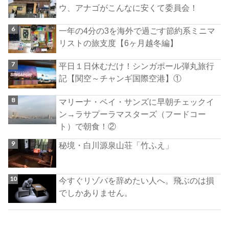
ウ、アナゴがこんなに安くて委員会！
一年の4分の3を海外で過ごす節約系ミニマ
リストの旅支度【6ヶ月越冬編】
平日１日休むだけ！シンガポール弾丸旅行
記【関空～チャンギ国際空港】①
マリーナ・ベイ・サンズに早朝チェックイ
ン→ラサプーラマスターズ（フードコー
ト）で朝食！②
秘境・白川源泉山荘「竹ふえ」
今すぐリゾバを辞めたい人へ。飛ぶのは損
でしかありません。