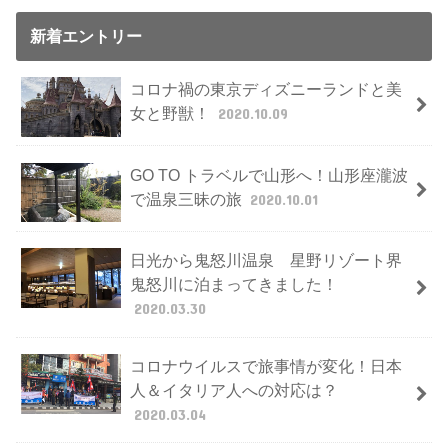
新着エントリー
コロナ禍の東京ディズニーランドと美
女と野獣！
2020.10.09
GO TO トラベルで山形へ！山形座瀧波
で温泉三昧の旅
2020.10.01
日光から鬼怒川温泉 星野リゾート界
鬼怒川に泊まってきました！
2020.03.30
コロナウイルスで旅事情が変化！日本
人＆イタリア人への対応は？
2020.03.04