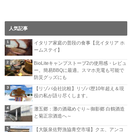
人気記事
イタリア家庭の普段の食事【北イタリア ホ
ームステイ】
BioLiteキャンプストーブ2の使用感・レビュ
ー。簡易BBQに最適。スマホ充電も可能で
防災グッズにも
【リゾバ会社比較】リゾバ歴10年超え＆現
役の私が語り尽くします。
灘五郷：灘の酒蔵めぐり～御影郷 白鶴酒造
と菊正宗酒造へ～
【大阪泉佐野漁協青空市場】クエ、アンコ