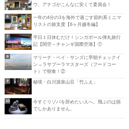
ウ、アナゴがこんなに安くて委員会！
一年の4分の3を海外で過ごす節約系ミニマ
リストの旅支度【6ヶ月越冬編】
平日１日休むだけ！シンガポール弾丸旅行
記【関空～チャンギ国際空港】①
マリーナ・ベイ・サンズに早朝チェックイ
ン→ラサプーラマスターズ（フードコー
ト）で朝食！②
秘境・白川源泉山荘「竹ふえ」
今すぐリゾバを辞めたい人へ。飛ぶのは損
でしかありません。