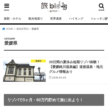
menu
search
旅館・ホテル
観光地巡り
世界遺産
ハイキング
トレッキン
HOME
都道府県別
愛媛県
愛媛県
愛媛県
39日間の夏休み短期リゾバ体験！
【愛媛鈍川温泉編】道後温泉・地元
グルメ情報あり
2018.09.05
リゾバで3ヶ月・60万円貯めて旅に出よう！