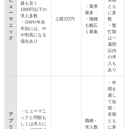
ヒ
長期
最も安く
ュ
・業界
とも
1000円以下の
ー
最多
に多
求人多数
マ
上限3万円
・職種
数
・GWや年末
ニ
も幅広
・繁
年始には、や
ッ
く募集
忙期
や割高になる
ク
は一
場合あり
週間
以内
の求
人も
あり
・年
間を
通し
て短
期・
・ヒューマニ
ア
長期
ックと同額も
プ
職種・
とも
しくは求人に
リ
求人数
に多