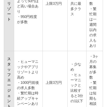
よって50円ほ
リ
上限3万円
共に最
数
ど高い場合あ
ゾ
多クラ
・繁
り
ー
ス
忙期
・950円程度
ト
は一
が多数
週間
以内
の求
人も
あり
・3ヶ
ス
・ヒューマニ
月の
タ
・少な
ックやアプリ
募集
ッ
め
リゾートより
が多
フ
・ヒュ
高め
数
エ
ーマニ
・1000円前後
上限3万円
・繁
ー
ックと
の求人多数
忙期
ジ
比較す
・繁忙期は時
は短
ェ
ると3分
給アップキャ
期も
ン
の1以下
ンペーンあり
相談
ト