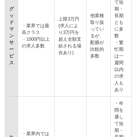
て短
グ
期・
ッ
他業種
長期
上限3万円
ド
取り扱
とも
・業界では最
(求人によ
マ
ってい
に多
高クラス
り3万円を
ン
るが、
数
・1000円以上
超え全額支
サ
配膳が
・繁
の求人多数
給される場
ー
比較的
忙期
合あり)
ビ
多数
は一
ス
週間
以内
の求
人も
あり
・年
間を
通し
て短
期・
・業界内では