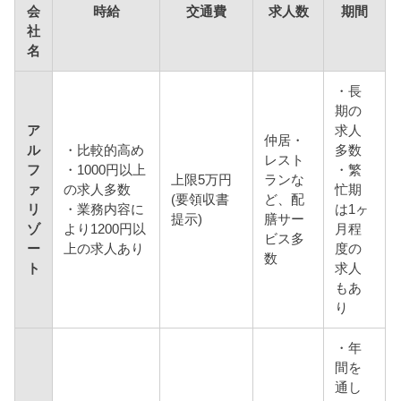
会
時給
交通費
求人数
期間
社
名
・長
期の
ア
求人
仲居・
ル
・比較的高め
多数
レスト
フ
・1000円以上
・繁
上限5万円
ランな
ァ
の求人多数
忙期
(要領収書
ど、配
リ
・業務内容に
は1ヶ
提示)
膳サー
ゾ
より1200円以
月程
ビス多
ー
上の求人あり
度の
数
ト
求人
もあ
り
・年
間を
通し