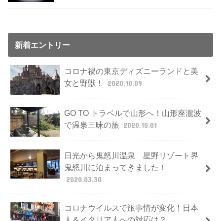
新着エントリー
コロナ禍の東京ディズニーランドと美
女と野獣！
2020.10.09
GO TO トラベルで山形へ！山形座瀧波
で温泉三昧の旅
2020.10.01
日光から鬼怒川温泉 星野リゾート界
鬼怒川に泊まってきました！
2020.03.30
コロナウイルスで旅事情が変化！日本
人＆イタリア人への対応は？