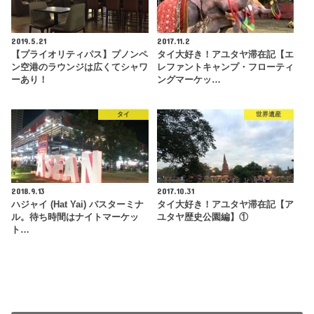
2019.5.21
2017.11.2
【プライオリティパス】プノンペ
タイ大好き！アユタヤ滞在記【エ
ン空港のラウンジは広くてシャワ
レファントキャンプ・フローティ
ーあり！
ングマーケッ…
タイ
世界遺産
2018.9.13
2017.10.31
ハジャイ (Hat Yai) バスターミナ
タイ大好き！アユタヤ滞在記【ア
ル。待ち時間はナイトマーケッ
ユタヤ歴史公園編】①
ト…