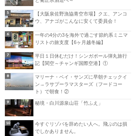
【大阪泉佐野漁協青空市場】クエ、アンコ
ウ、アナゴがこんなに安くて委員会！
一年の4分の3を海外で過ごす節約系ミニマ
リストの旅支度【6ヶ月越冬編】
平日１日休むだけ！シンガポール弾丸旅行
記【関空～チャンギ国際空港】①
マリーナ・ベイ・サンズに早朝チェックイ
ン→ラサプーラマスターズ（フードコー
ト）で朝食！②
秘境・白川源泉山荘「竹ふえ」
今すぐリゾバを辞めたい人へ。飛ぶのは損
でしかありません。