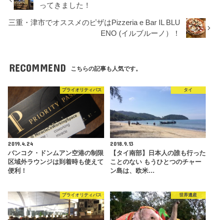
ってきました！
三重・津市でオススメのピザはPizzeria e Bar IL BLU
ENO (イルブルーノ）！
RECOMMEND
こちらの記事も人気です。
プライオリティパス
タイ
2019.4.24
2018.9.13
バンコク・ドンムアン空港の制限
【タイ南部】日本人の誰も行った
区域外ラウンジは到着時も使えて
ことのない もうひとつのチャー
便利！
ン島は、欧米…
プライオリティパス
世界遺産