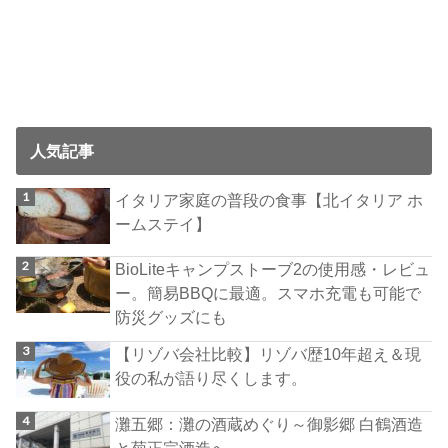
人気記事
イタリア家庭の普段の食事【北イタリア ホ
ームステイ】
BioLiteキャンプストーブ2の使用感・レビュ
ー。簡易BBQに最適。スマホ充電も可能で
防災グッズにも
【リゾバ会社比較】リゾバ歴10年超え＆現
役の私が語り尽くします。
灘五郷：灘の酒蔵めぐり～御影郷 白鶴酒造
と菊正宗酒造へ～