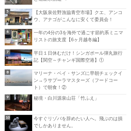
【大阪泉佐野漁協青空市場】クエ、アンコ
ウ、アナゴがこんなに安くて委員会！
一年の4分の3を海外で過ごす節約系ミニマ
リストの旅支度【6ヶ月越冬編】
平日１日休むだけ！シンガポール弾丸旅行
記【関空～チャンギ国際空港】①
マリーナ・ベイ・サンズに早朝チェックイ
ン→ラサプーラマスターズ（フードコー
ト）で朝食！②
秘境・白川源泉山荘「竹ふえ」
今すぐリゾバを辞めたい人へ。飛ぶのは損
でしかありません。