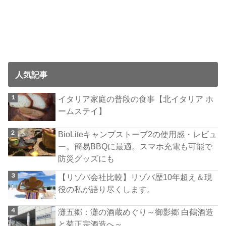
人気記事
イタリア家庭の普段の食事【北イタリア ホ
ームステイ】
BioLiteキャンプストーブ2の使用感・レビュ
ー。簡易BBQに最適。スマホ充電も可能で
防災グッズにも
【リゾバ会社比較】リゾバ歴10年超え＆現
役の私が語り尽くします。
灘五郷：灘の酒蔵めぐり～御影郷 白鶴酒造
と菊正宗酒造へ～