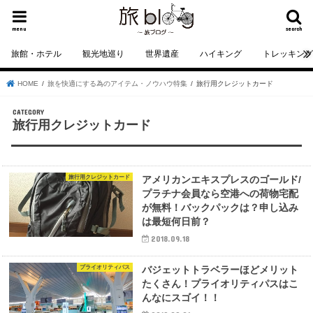
menu
search
旅館・ホテル
観光地巡り
世界遺産
ハイキング
トレッキン
HOME
旅を快適にする為のアイテム・ノウハウ特集
旅行用クレジットカード
旅行用クレジットカード
旅行用クレジットカード
アメリカンエキスプレスのゴールド/
プラチナ会員なら空港への荷物宅配
が無料！バックパックは？申し込み
は最短何日前？
2018.09.18
プライオリティパス
バジェットトラベラーほどメリット
たくさん！プライオリティパスはこ
んなにスゴイ！！