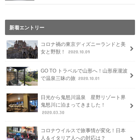
新着エントリー
コロナ禍の東京ディズニーランドと美
女と野獣！
2020.10.09
GO TO トラベルで山形へ！山形座瀧波
で温泉三昧の旅
2020.10.01
日光から鬼怒川温泉 星野リゾート界
鬼怒川に泊まってきました！
2020.03.30
コロナウイルスで旅事情が変化！日本
人＆イタリア人への対応は？