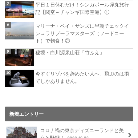
平日１日休むだけ！シンガポール弾丸旅行
記【関空～チャンギ国際空港】①
マリーナ・ベイ・サンズに早朝チェックイ
ン→ラサプーラマスターズ（フードコー
ト）で朝食！②
秘境・白川源泉山荘「竹ふえ」
今すぐリゾバを辞めたい人へ。飛ぶのは損
でしかありません。
新着エントリー
コロナ禍の東京ディズニーランドと美
女と野獣！
2020.10.09