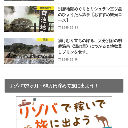
観光地巡り
別府地獄めぐりとミシュラン三ツ星
のひょうたん温泉【おすすめ観光コ
ース】
2018.03.21
温泉
湯けむり立ちのぼる、大分別府の明
礬温泉《湯の里》につかる＆地獄蒸
しプリンを食す。
2018.03.19
リゾバで3ヶ月・60万円貯めて旅に出よう！