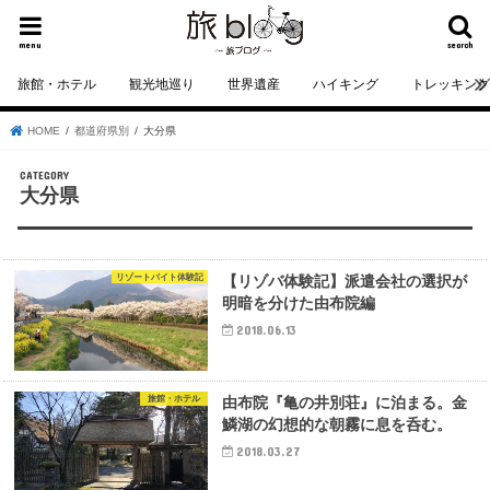
menu
search
旅館・ホテル
観光地巡り
世界遺産
ハイキング
トレッキン
HOME
都道府県別
大分県
大分県
リゾートバイト体験記
【リゾバ体験記】派遣会社の選択が
明暗を分けた由布院編
2018.06.13
旅館・ホテル
由布院『亀の井別荘』に泊まる。金
鱗湖の幻想的な朝霧に息を呑む。
2018.03.27