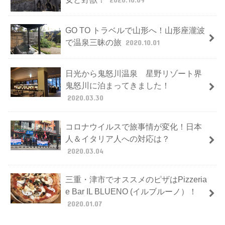
GO TO トラベルで山形へ！山形座瀧波
で温泉三昧の旅
2020.10.01
日光から鬼怒川温泉 星野リゾート界
鬼怒川に泊まってきました！
2020.03.30
コロナウイルスで旅事情が変化！日本
人＆イタリア人への対応は？
2020.03.04
三重・津市でオススメのピザはPizzeria
e Bar IL BLUENO (イルブルーノ）！
2020.01.07