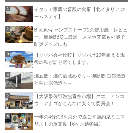
イタリア家庭の普段の食事【北イタリア ホ
ームステイ】
BioLiteキャンプストーブ2の使用感・レビュ
ー。簡易BBQに最適。スマホ充電も可能で
防災グッズにも
【リゾバ会社比較】リゾバ歴10年超え＆現
役の私が語り尽くします。
灘五郷：灘の酒蔵めぐり～御影郷 白鶴酒造
と菊正宗酒造へ～
【大阪泉佐野漁協青空市場】クエ、アンコ
ウ、アナゴがこんなに安くて委員会！
一年の4分の3を海外で過ごす節約系ミニマ
リストの旅支度【6ヶ月越冬編】