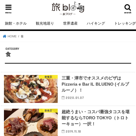
menu
search
旅館・ホテル
観光地巡り
世界遺産
ハイキング
トレッキン
HOME
食
食
飲食店
三重・津市でオススメのピザは
Pizzeria e Bar IL BLUENO (イルブ
ルーノ）！
2020.01.07
飲食店
超絶うまい・コスパ最強タコスを堪
能するならTORO TOKYO（トロト
ーキョー）一択！
2019.11.18