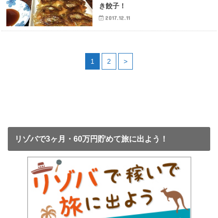
き餃子！
2017.12.11
1
2
>
リゾバで3ヶ月・60万円貯めて旅に出よう！