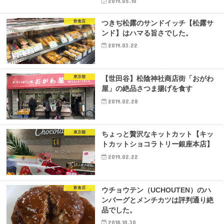
2019.05.10
飲食店
つきぢ松露のサンドイッチ【松露サ
ンド】はハマる旨さでした。
2019.03.22
東京都
【世田谷】松陰神社商店街「おがわ
屋」の絶品さつま揚げを食す
2019.02.28
東京都
ちょっと贅沢なキットカット【キッ
トカットショコラトリー銀座本店】
2019.02.22
飲食店
ウチョウテン（UCHOUTEN）のハ
ンバーグとメンチカツは評判通り絶
品でした。
2018.10.30