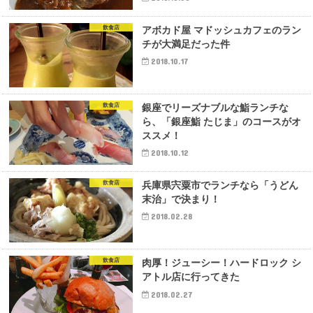
飲食店
アボカド屋 マドッシュカフェのラン
チが大満足だった件
2018.10.17
飲食店
銀座でリーズナブルな鮨ランチな
ら、「銀座鮨 たじま」のコースがオ
ススメ！
2018.10.12
飲食店
兵庫県宍粟市でランチなら「うどん
末治」で決まり！
2018.02.28
飲食店
肉厚！ジューシー！ハードロック シ
アトル店に行ってきた
2018.02.27