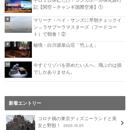
平日１日休むだけ！シンガポール弾丸旅行
記【関空～チャンギ国際空港】①
マリーナ・ベイ・サンズに早朝チェックイ
ン→ラサプーラマスターズ（フードコー
ト）で朝食！②
秘境・白川源泉山荘「竹ふえ」
今すぐリゾバを辞めたい人へ。飛ぶのは損
でしかありません。
新着エントリー
コロナ禍の東京ディズニーランドと美
女と野獣！
2020.10.09