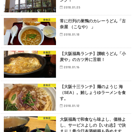
ング！
2018.01.25
飲食店
常に行列の巣鴨のカレーうどん「古
奈屋 （こなや） 」
2018.01.18
飲食店
【大阪福島ランチ】讃岐うどん「小
麦や」のカツ丼に舌鼓！
2018.01.16
飲食店
【大阪十三ランチ】麺のようじ 海
（SEA）。鮪しょうゆラーメンを食
す。
2018.01.12
飲食店
大阪福島で和食なら味よし、価格よ
し、サービスよしの【いわ志】で決
まり！希少日本酒銘柄も呑めます。