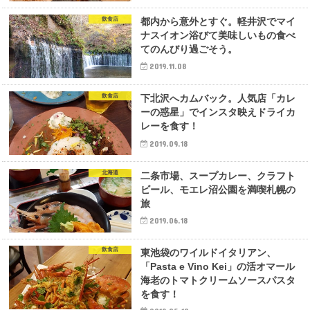
飲食店
都内から意外とすぐ。軽井沢でマイ
ナスイオン浴びて美味しいもの食べ
てのんびり過ごそう。
2019.11.08
飲食店
下北沢へカムバック。人気店「カレ
ーの惑星」でインスタ映えドライカ
レーを食す！
2019.09.18
北海道
二条市場、スープカレー、クラフト
ビール、モエレ沼公園を満喫札幌の
旅
2019.06.18
飲食店
東池袋のワイルドイタリアン、
「Pasta e Vino Kei」の活オマール
海老のトマトクリームソースパスタ
を食す！