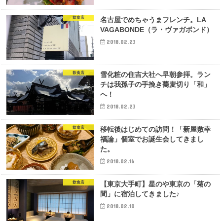
飲食店
名古屋でめちゃうまフレンチ。LA
VAGABONDE（ラ・ヴァガボンド）
2018.02.23
飲食店
雪化粧の住吉大社へ早朝参拝。ラン
チは我孫子の手挽き蕎麦切り「和」
へ！
2018.02.23
飲食店
移転後はじめての訪問！「新屋敷幸
福論」個室でお誕生会してきまし
た。
2018.02.16
飲食店
【東京大手町】星のや東京の「菊の
間」に宿泊してきました♪
2018.02.10