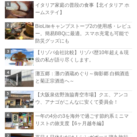
イタリア家庭の普段の食事【北イタリア ホ
ームステイ】
BioLiteキャンプストーブ2の使用感・レビュ
ー。簡易BBQに最適。スマホ充電も可能で
防災グッズにも
【リゾバ会社比較】リゾバ歴10年超え＆現
役の私が語り尽くします。
灘五郷：灘の酒蔵めぐり～御影郷 白鶴酒造
と菊正宗酒造へ～
【大阪泉佐野漁協青空市場】クエ、アンコ
ウ、アナゴがこんなに安くて委員会！
一年の4分の3を海外で過ごす節約系ミニマ
リストの旅支度【6ヶ月越冬編】