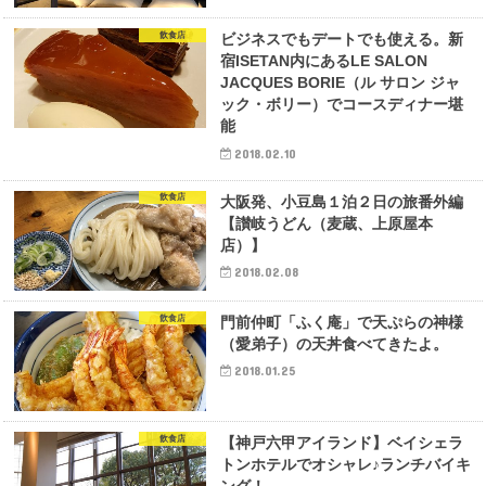
飲食店
ビジネスでもデートでも使える。新
宿ISETAN内にあるLE SALON
JACQUES BORIE（ル サロン ジャ
ック・ボリー）でコースディナー堪
能
2018.02.10
飲食店
大阪発、小豆島１泊２日の旅番外編
【讃岐うどん（麦蔵、上原屋本
店）】
2018.02.08
飲食店
門前仲町「ふく庵」で天ぷらの神様
（愛弟子）の天丼食べてきたよ。
2018.01.25
飲食店
【神戸六甲アイランド】ベイシェラ
トンホテルでオシャレ♪ランチバイキ