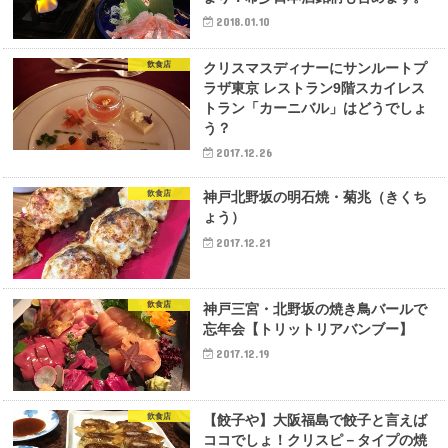
2018.01.10
飲食店
クリスマスディナーにサンルートプ
ラザ東京 レストラン9階スカイレス
トラン「カーニバル」はどうでしょ
う？
2017.12.26
飲食店
神戸北野坂の明石焼・菊兆（きくち
ょう）
2017.12.21
飲食店
神戸三宮・北野坂の焼き鳥バールで
忘年会【トリットリアバンブー】
2017.12.19
飲食店
【餃子や】大阪福島で餃子と言えば
ココでしょ！クリスピ－タイプの焼