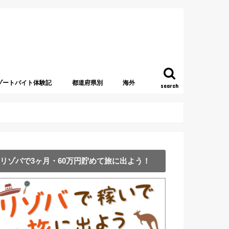
ゾートバイト体験記
都道府県別
海外
search
北海道
青森県
新潟県
山梨県
福島県
栃木県
群馬県
茨城県
千葉県
東京都
神奈川県
長野県
石川県
静岡県
岐阜県
愛知県
三重県
和歌山県
京都府
奈良県
大阪府
兵庫県
徳島県
香川県
愛媛県
鳥取県
島根県
熊本県
長崎県
鹿児島県
沖縄県
アメリカ
グアム
アイルランド
アラブ首長国連邦・UAE
アルバニア
ギリシャ
イタリア
イギリス
オーストラリア
オーストリア
カナダ
韓国
シンガポール
スウェーデン
スリランカ
タイ
台湾
中国
チェコ
ドイツ
トルコ
ニュージーランド
フィンランド
ベルギー
ポーランド
マレーシア
モンテネグロ
ロシア
リゾバで3ヶ月・60万円貯めて旅に出よう！