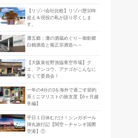
【リゾバ会社比較】リゾバ歴10年
超え＆現役の私が語り尽くしま
す。
灘五郷：灘の酒蔵めぐり～御影郷
白鶴酒造と菊正宗酒造へ～
【大阪泉佐野漁協青空市場】ク
エ、アンコウ、アナゴがこんなに
安くて委員会！
一年の4分の3を海外で過ごす節約
系ミニマリストの旅支度【6ヶ月越
冬編】
平日１日休むだけ！シンガポール
弾丸旅行記【関空～チャンギ国際
空港】①