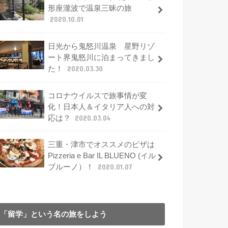
形座瀧波で温泉三昧の旅
2020.10.01
日光から鬼怒川温泉 星野リゾ
ート界鬼怒川に泊まってきまし
た！
2020.03.30
コロナウイルスで旅事情が変
化！日本人＆イタリア人への対
応は？
2020.03.04
三重・津市でオススメのピザは
Pizzeria e Bar IL BLUENO (イル
ブルーノ）！
2020.01.07
「留学」という名の旅をしよう