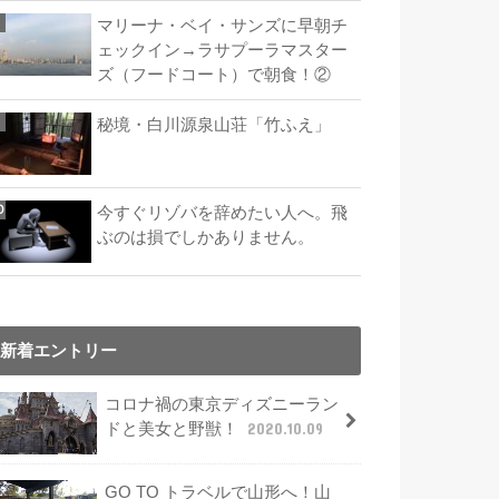
マリーナ・ベイ・サンズに早朝チ
ェックイン→ラサプーラマスター
ズ（フードコート）で朝食！②
秘境・白川源泉山荘「竹ふえ」
今すぐリゾバを辞めたい人へ。飛
ぶのは損でしかありません。
新着エントリー
コロナ禍の東京ディズニーラン
ドと美女と野獣！
2020.10.09
GO TO トラベルで山形へ！山