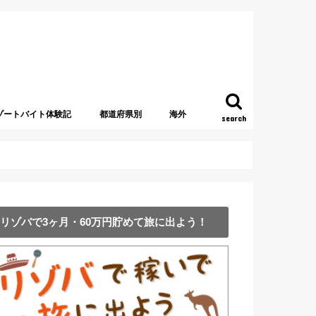
ゾートバイト体験記
都道府県別
海外
search
北海道
青森県
新潟県
山梨県
福島県
栃木県
群馬県
茨城県
千葉県
東京都
神奈川県
長野県
石川県
静岡県
岐阜県
愛知県
三重県
和歌山県
京都府
奈良県
大阪府
兵庫県
徳島県
香川県
愛媛県
鳥取県
島根県
熊本県
長崎県
鹿児島県
沖縄県
アメリカ
グアム
アイルランド
アラブ首長国連邦・UAE
アルバニア
ギリシャ
イタリア
イギリス
オーストラリア
オーストリア
カナダ
韓国
シンガポール
スウェーデン
スリランカ
タイ
台湾
中国
チェコ
ドイツ
トルコ
ニュージーランド
フィンランド
ベルギー
ポーランド
マレーシア
モンテネグロ
ロシア
リゾバで3ヶ月・60万円貯めて旅に出よう！