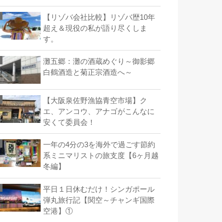
【リゾバ会社比較】リゾバ歴10年
超え＆現役の私が語り尽くしま
す。
灘五郷：灘の酒蔵めぐり～御影郷
白鶴酒造と菊正宗酒造へ～
【大阪泉佐野漁協青空市場】ク
エ、アンコウ、アナゴがこんなに
安くて委員会！
一年の4分の3を海外で過ごす節約
系ミニマリストの旅支度【6ヶ月越
冬編】
平日１日休むだけ！シンガポール
弾丸旅行記【関空～チャンギ国際
空港】①