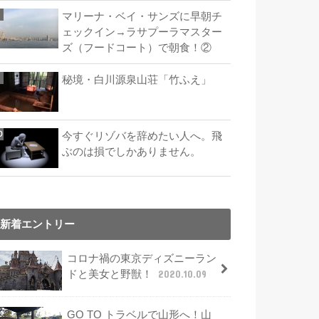
マリーナ・ベイ・サンズに早朝チ
ェックイン→ラサプーラマスター
ズ（フードコート）で朝食！②
秘境・白川源泉山荘「竹ふえ」
今すぐリゾバを辞めたい人へ。飛
ぶのは損でしかありません。
新着エントリー
コロナ禍の東京ディズニーラン
ドと美女と野獣！
2020.10.09
GO TO トラベルで山形へ！山