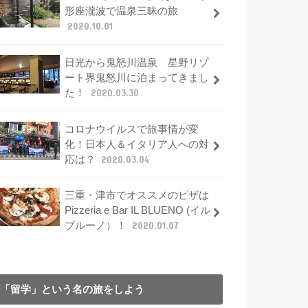
形座瀧波で温泉三昧の旅
2020.10.01
日光から鬼怒川温泉 星野リゾ
ート界鬼怒川に泊まってきまし
た！
2020.03.30
コロナウイルスで旅事情が変
化！日本人＆イタリア人への対
応は？
2020.03.04
三重・津市でオススメのピザは
Pizzeria e Bar IL BLUENO (イル
ブルーノ）！
2020.01.07
「留学」という名の旅をしよう