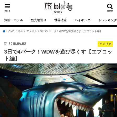
menu
search
旅館・ホテル
観光地巡り
世界遺産
ハイキング
トレッキン
HOME
海外
アメリカ
3日で4パーク！WDWを遊び尽くす【エプコット編】
2018.04.02
アメリカ
3日で4パーク！WDWを遊び尽くす【エプコッ
ト編】