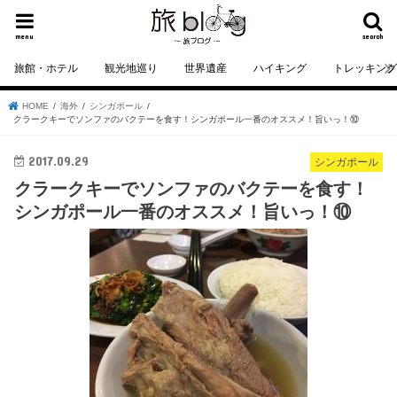
menu
search
旅館・ホテル
観光地巡り
世界遺産
ハイキング
トレッキン
HOME
海外
シンガポール
クラークキーでソンファのバクテーを食す！シンガポール一番のオススメ！旨いっ！⑩
2017.09.29
シンガポール
クラークキーでソンファのバクテーを食す！
シンガポール一番のオススメ！旨いっ！⑩