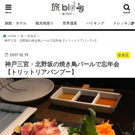
menu
search
旅館・ホテル
観光地巡り
世界遺産
ハイキング
トレッキン
HOME
食
飲食店
神戸三宮・北野坂の焼き鳥バールで忘年会【トリットリアバンブー】
2017.12.19
飲食店
神戸三宮・北野坂の焼き鳥バールで忘年会
【トリットリアバンブー】