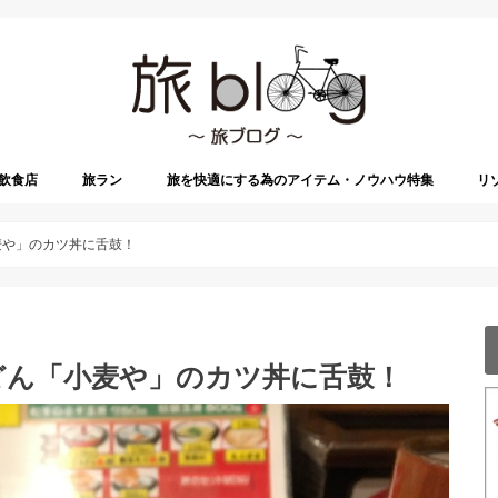
飲食店
旅ラン
旅を快適にする為のアイテム・ノウハウ特集
リ
麦や」のカツ丼に舌鼓！
どん「小麦や」のカツ丼に舌鼓！