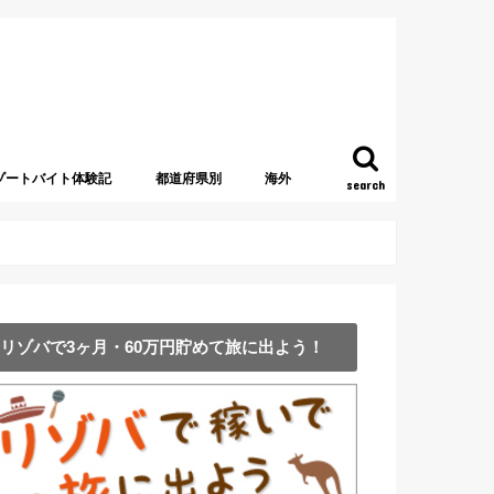
ゾートバイト体験記
都道府県別
海外
search
北海道
青森県
新潟県
山梨県
福島県
栃木県
群馬県
茨城県
千葉県
東京都
神奈川県
長野県
石川県
静岡県
岐阜県
愛知県
三重県
和歌山県
京都府
奈良県
大阪府
兵庫県
徳島県
香川県
愛媛県
鳥取県
島根県
熊本県
長崎県
鹿児島県
沖縄県
アメリカ
グアム
アイルランド
アラブ首長国連邦・UAE
アルバニア
ギリシャ
イタリア
イギリス
オーストラリア
オーストリア
カナダ
韓国
シンガポール
スウェーデン
スリランカ
タイ
台湾
中国
チェコ
ドイツ
トルコ
ニュージーランド
フィンランド
ベルギー
ポーランド
マレーシア
モンテネグロ
ロシア
リゾバで3ヶ月・60万円貯めて旅に出よう！