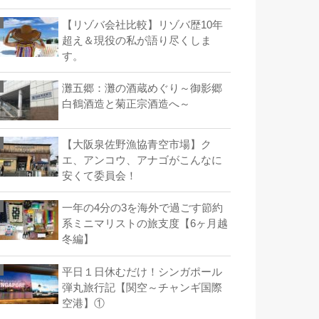
【リゾバ会社比較】リゾバ歴10年
超え＆現役の私が語り尽くしま
す。
灘五郷：灘の酒蔵めぐり～御影郷
白鶴酒造と菊正宗酒造へ～
【大阪泉佐野漁協青空市場】ク
エ、アンコウ、アナゴがこんなに
安くて委員会！
一年の4分の3を海外で過ごす節約
系ミニマリストの旅支度【6ヶ月越
冬編】
平日１日休むだけ！シンガポール
弾丸旅行記【関空～チャンギ国際
空港】①