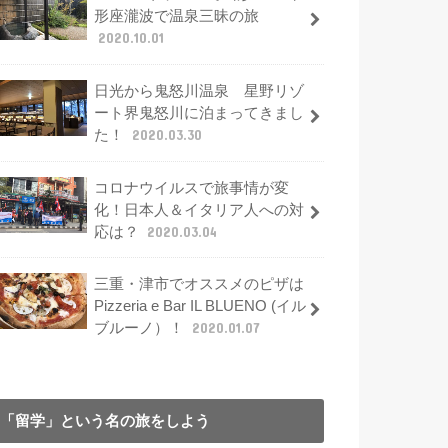
形座瀧波で温泉三昧の旅
2020.10.01
日光から鬼怒川温泉 星野リゾ
ート界鬼怒川に泊まってきまし
た！
2020.03.30
コロナウイルスで旅事情が変
化！日本人＆イタリア人への対
応は？
2020.03.04
三重・津市でオススメのピザは
Pizzeria e Bar IL BLUENO (イル
ブルーノ）！
2020.01.07
「留学」という名の旅をしよう