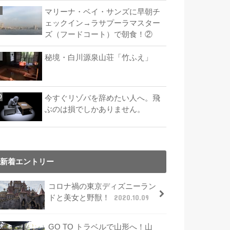
マリーナ・ベイ・サンズに早朝チ
ェックイン→ラサプーラマスター
ズ（フードコート）で朝食！②
秘境・白川源泉山荘「竹ふえ」
今すぐリゾバを辞めたい人へ。飛
ぶのは損でしかありません。
新着エントリー
コロナ禍の東京ディズニーラン
ドと美女と野獣！
2020.10.09
GO TO トラベルで山形へ！山