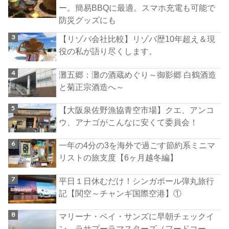
ー。簡易BBQに最適。スマホ充電も可能で
防災グッズにも
【リゾバ会社比較】リゾバ歴10年超え＆現
役の私が語り尽くします。
灘五郷：灘の酒蔵めぐり～御影郷 白鶴酒造
と菊正宗酒造へ～
【大阪泉佐野漁協青空市場】クエ、アンコ
ウ、アナゴがこんなに安くて委員会！
一年の4分の3を海外で過ごす節約系ミニマ
リストの旅支度【6ヶ月越冬編】
平日１日休むだけ！シンガポール弾丸旅行
記【関空～チャンギ国際空港】①
マリーナ・ベイ・サンズに早朝チェックイ
ン→ラサプーラマスターズ（フードコー