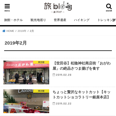
menu
search
旅館・ホテル
観光地巡り
世界遺産
ハイキング
トレッキン
HOME
2019年
2月
2019年2月
東京都
【世田谷】松陰神社商店街「おがわ
屋」の絶品さつま揚げを食す
2019.02.28
東京都
ちょっと贅沢なキットカット【キッ
トカットショコラトリー銀座本店】
2019.02.22