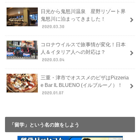
日光から鬼怒川温泉 星野リゾート界
鬼怒川に泊まってきました！
2020.03.30
コロナウイルスで旅事情が変化！日本
人＆イタリア人への対応は？
2020.03.04
三重・津市でオススメのピザはPizzeria
e Bar IL BLUENO (イルブルーノ）！
2020.01.07
「留学」という名の旅をしよう