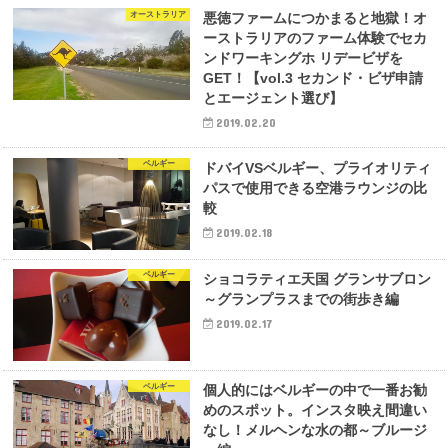
オーストラリア
悪徳ファームにつかまると地獄！オ
ーストラリアのファーム体験でセカ
ンドワーキングホ リデービザを
GET！【vol.3 セカンド・ビザ申請
とエージェント選び】
2019.02.20
ベルギー
ドバイVSベルギー、プライオリティ
パスで使用できる空港ラウンジの比
較
2019.02.18
ベルギー
ショコラティエ天国 グランサブロン
～グランプラスまでの街歩き編
2019.02.17
ベルギー
個人的にはベルギーの中で一番お勧
めのスポット。インスタ映え間違い
なし！メルヘンな水の都～ブルージ