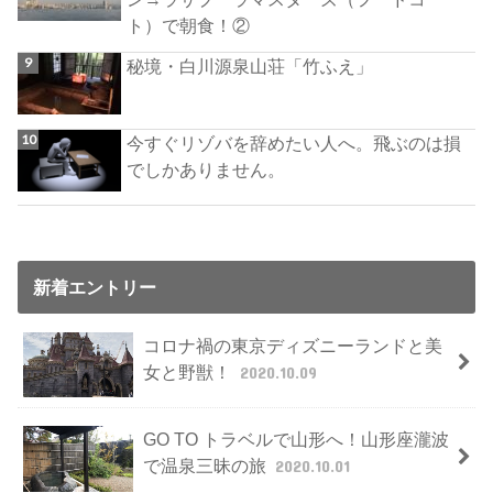
ト）で朝食！②
秘境・白川源泉山荘「竹ふえ」
今すぐリゾバを辞めたい人へ。飛ぶのは損
でしかありません。
新着エントリー
コロナ禍の東京ディズニーランドと美
女と野獣！
2020.10.09
GO TO トラベルで山形へ！山形座瀧波
で温泉三昧の旅
2020.10.01