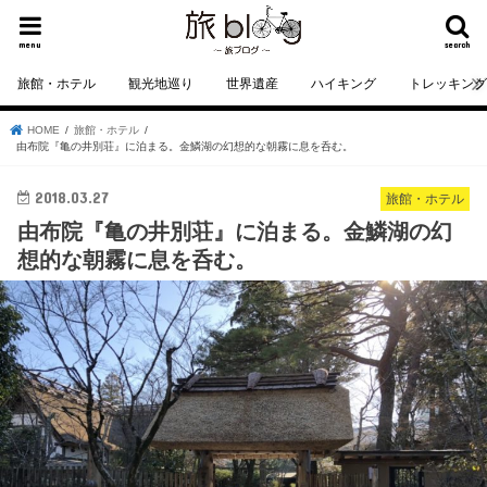
menu
search
旅館・ホテル
観光地巡り
世界遺産
ハイキング
トレッキン
HOME
旅館・ホテル
由布院『亀の井別荘』に泊まる。金鱗湖の幻想的な朝霧に息を呑む。
2018.03.27
旅館・ホテル
由布院『亀の井別荘』に泊まる。金鱗湖の幻
想的な朝霧に息を呑む。