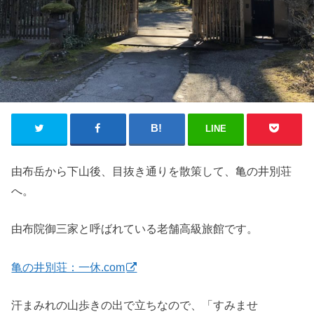
LINE
由布岳から下山後、目抜き通りを散策して、亀の井別荘
へ。
由布院御三家と呼ばれている老舗高級旅館です。
亀の井別荘：一休.com
汗まみれの山歩きの出で立ちなので、「すみませ