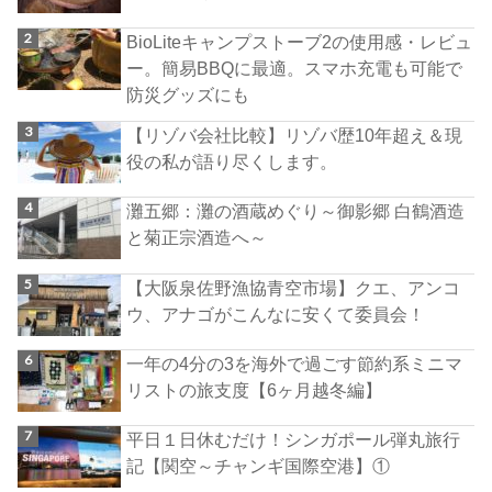
BioLiteキャンプストーブ2の使用感・レビュ
ー。簡易BBQに最適。スマホ充電も可能で
防災グッズにも
【リゾバ会社比較】リゾバ歴10年超え＆現
役の私が語り尽くします。
灘五郷：灘の酒蔵めぐり～御影郷 白鶴酒造
と菊正宗酒造へ～
【大阪泉佐野漁協青空市場】クエ、アンコ
ウ、アナゴがこんなに安くて委員会！
一年の4分の3を海外で過ごす節約系ミニマ
リストの旅支度【6ヶ月越冬編】
平日１日休むだけ！シンガポール弾丸旅行
記【関空～チャンギ国際空港】①