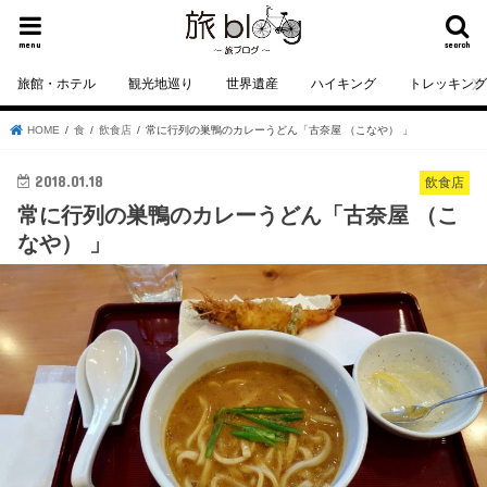
menu
search
旅館・ホテル
観光地巡り
世界遺産
ハイキング
トレッキン
HOME
食
飲食店
常に行列の巣鴨のカレーうどん「古奈屋 （こなや） 」
2018.01.18
飲食店
常に行列の巣鴨のカレーうどん「古奈屋 （こ
なや） 」