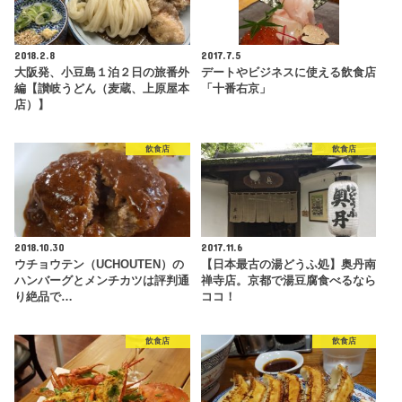
2018.2.8
2017.7.5
大阪発、小豆島１泊２日の旅番外
デートやビジネスに使える飲食店
編【讃岐うどん（麦蔵、上原屋本
「十番右京」
店）】
飲食店
飲食店
2018.10.30
2017.11.6
ウチョウテン（UCHOUTEN）の
【日本最古の湯どうふ処】奥丹南
ハンバーグとメンチカツは評判通
禅寺店。京都で湯豆腐食べるなら
り絶品で…
ココ！
飲食店
飲食店