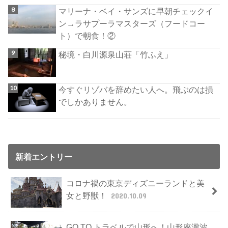
マリーナ・ベイ・サンズに早朝チェックイ
ン→ラサプーラマスターズ（フードコー
ト）で朝食！②
秘境・白川源泉山荘「竹ふえ」
今すぐリゾバを辞めたい人へ。飛ぶのは損
でしかありません。
新着エントリー
コロナ禍の東京ディズニーランドと美
女と野獣！
2020.10.09
GO TO トラベルで山形へ！山形座瀧波