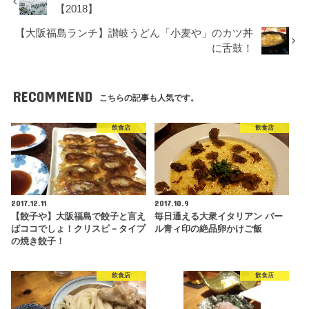
【2018】
【大阪福島ランチ】讃岐うどん「小麦や」のカツ丼
に舌鼓！
RECOMMEND
こちらの記事も人気です。
飲食店
飲食店
2017.12.11
2017.10.9
【餃子や】大阪福島で餃子と言え
毎日通える大衆イタリアン バー
ばココでしょ！クリスピ－タイプ
ル青ィ印の絶品卵かけご飯
の焼き餃子！
飲食店
飲食店