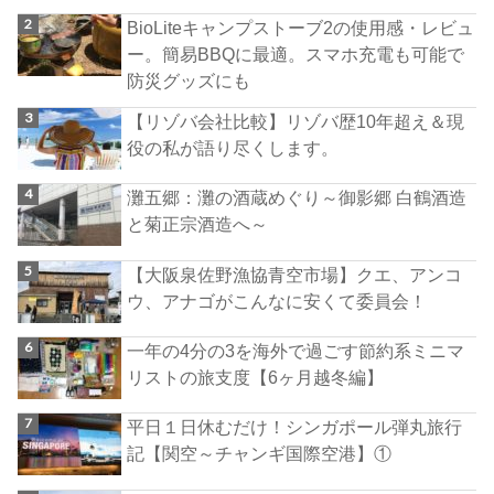
BioLiteキャンプストーブ2の使用感・レビュ
ー。簡易BBQに最適。スマホ充電も可能で
防災グッズにも
【リゾバ会社比較】リゾバ歴10年超え＆現
役の私が語り尽くします。
灘五郷：灘の酒蔵めぐり～御影郷 白鶴酒造
と菊正宗酒造へ～
【大阪泉佐野漁協青空市場】クエ、アンコ
ウ、アナゴがこんなに安くて委員会！
一年の4分の3を海外で過ごす節約系ミニマ
リストの旅支度【6ヶ月越冬編】
平日１日休むだけ！シンガポール弾丸旅行
記【関空～チャンギ国際空港】①