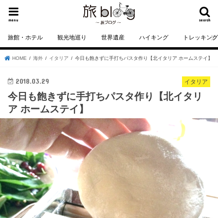
menu
search
旅館・ホテル
観光地巡り
世界遺産
ハイキング
トレッキン
HOME
海外
イタリア
今日も飽きずに手打ちパスタ作り【北イタリア ホームステイ】
2018.03.29
イタリア
今日も飽きずに手打ちパスタ作り【北イタリ
ア ホームステイ】