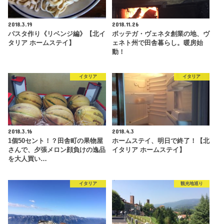
2018.3.19
2018.11.26
パスタ作り《リベンジ編》【北イ
ボッテガ・ヴェネタ創業の地、ヴ
タリア ホームステイ】
ェネト州で田舎暮らし。暖房始
動！
イタリア
イタリア
2018.3.16
2018.4.3
1個50セント！？田舎町の果物屋
ホームステイ、明日で終了！【北
さんで、夕張メロン顔負けの逸品
イタリア ホームステイ】
を大人買い…
イタリア
観光地巡り