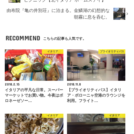
ピクニック【北イタリア ホームステイ】
由布院『亀の井別荘』に泊まる。金鱗湖の幻想的な
朝霧に息を呑む。
RECOMMEND
こちらの記事も人気です。
イタリア
プライオリティパス
2018.2.15
2018.11.8
イタリアの平凡な日常。スーパー
【プライオリティパス】イタリ
マーケットでお買い物。今夜はボ
ア・ボローニャ空港のラウンジを
ロネーゼソー…
利用。フライト…
イタリア
イタリア