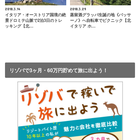
2018.3.14
2018.3.29
イタリア・オーストリア国境の絶
蒸留酒グラッパ生誕の地《バッサ
景ドロミテ山脈で2泊3日のトレ
ーノ》へ自転車でピクニック【北
ッキング【北…
イタリア ホ…
リゾバで3ヶ月・60万円貯めて旅に出よう！