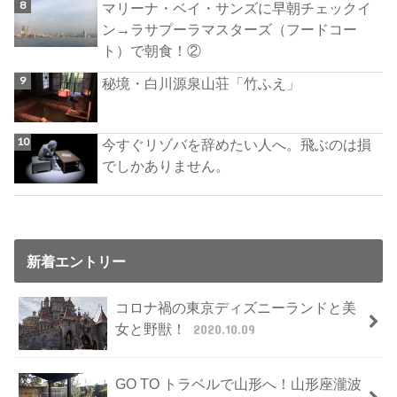
マリーナ・ベイ・サンズに早朝チェックイ
ン→ラサプーラマスターズ（フードコー
ト）で朝食！②
秘境・白川源泉山荘「竹ふえ」
今すぐリゾバを辞めたい人へ。飛ぶのは損
でしかありません。
新着エントリー
コロナ禍の東京ディズニーランドと美
女と野獣！
2020.10.09
GO TO トラベルで山形へ！山形座瀧波