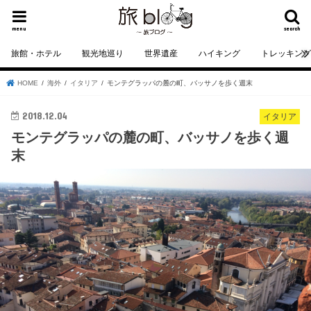
menu
search
旅館・ホテル
観光地巡り
世界遺産
ハイキング
トレッキン
HOME
海外
イタリア
モンテグラッパの麓の町、バッサノを歩く週末
2018.12.04
イタリア
モンテグラッパの麓の町、バッサノを歩く週
末