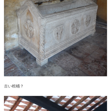
古い棺桶？