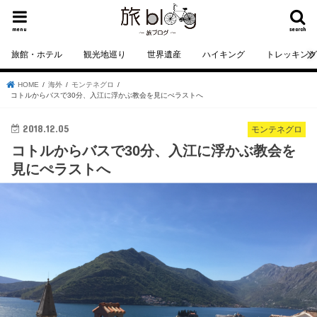
menu
search
旅館・ホテル
観光地巡り
世界遺産
ハイキング
トレッキン
HOME
海外
モンテネグロ
コトルからバスで30分、入江に浮かぶ教会を見にぺラストへ
2018.12.05
モンテネグロ
コトルからバスで30分、入江に浮かぶ教会を
見にぺラストへ