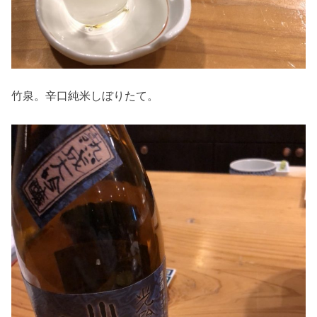
竹泉。辛口純米しぼりたて。