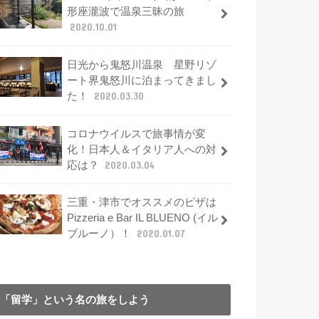
形座瀧波で温泉三昧の旅
2020.10.01
日光から鬼怒川温泉 星野リゾ
ート界鬼怒川に泊まってきまし
た！
2020.03.30
コロナウイルスで旅事情が変
化！日本人＆イタリア人への対
応は？
2020.03.04
三重・津市でオススメのピザは
Pizzeria e Bar IL BLUENO (イル
ブルーノ）！
2020.01.07
「留学」という名の旅をしよう