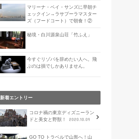
マリーナ・ベイ・サンズに早朝チ
ェックイン→ラサプーラマスター
ズ（フードコート）で朝食！②
秘境・白川源泉山荘「竹ふえ」
今すぐリゾバを辞めたい人へ。飛
ぶのは損でしかありません。
新着エントリー
コロナ禍の東京ディズニーラン
ドと美女と野獣！
2020.10.09
GO TO トラベルで山形へ！山