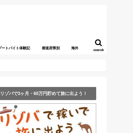
ゾートバイト体験記
都道府県別
海外
search
北海道
青森県
新潟県
山梨県
福島県
栃木県
群馬県
茨城県
千葉県
東京都
神奈川県
長野県
石川県
静岡県
岐阜県
愛知県
三重県
和歌山県
京都府
奈良県
大阪府
兵庫県
徳島県
香川県
愛媛県
鳥取県
島根県
熊本県
長崎県
鹿児島県
沖縄県
アメリカ
グアム
アイルランド
アラブ首長国連邦・UAE
アルバニア
ギリシャ
イタリア
イギリス
オーストラリア
オーストリア
カナダ
韓国
シンガポール
スウェーデン
スリランカ
タイ
台湾
中国
チェコ
ドイツ
トルコ
ニュージーランド
フィンランド
ベルギー
ポーランド
マレーシア
モンテネグロ
ロシア
リゾバで3ヶ月・60万円貯めて旅に出よう！