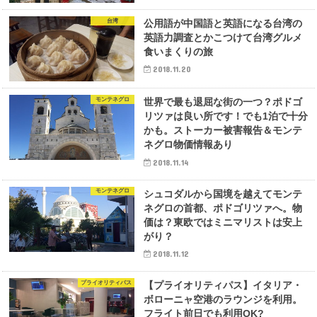
台湾
公用語が中国語と英語になる台湾の
英語力調査とかこつけて台湾グルメ
食いまくりの旅
2018.11.20
モンテネグロ
世界で最も退屈な街の一つ？ポドゴ
リツァは良い所です！でも1泊で十分
かも。ストーカー被害報告＆モンテ
ネグロ物価情報あり
2018.11.14
モンテネグロ
シュコダルから国境を越えてモンテ
ネグロの首都、ポドゴリツァへ。物
価は？東欧ではミニマリストは安上
がり？
2018.11.12
プライオリティパス
【プライオリティパス】イタリア・
ボローニャ空港のラウンジを利用。
フライト前日でも利用OK?