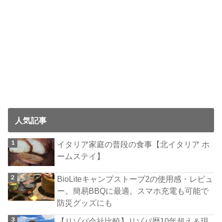
人気記事
イタリア家庭の普段の食事【北イタリア ホ
ームステイ】
BioLiteキャンプストーブ2の使用感・レビュ
ー。簡易BBQに最適。スマホ充電も可能で
防災グッズにも
【リゾバ会社比較】リゾバ歴10年超え＆現