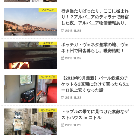
アルバニア
行き当たりばったり、ここに極まれ
り！？アルバニアのティラナで野宿
した夜。アルバニア物価情報あり。
2018.11.28
イタリア
ボッテガ・ヴェネタ創業の地、ヴェ
ネト州で田舎暮らし。暖房始動！
2018.11.26
モンテネグロ
【2018年9月最新】バール鉄道のチ
ケットを2区間に分けて買ったら5ユ
ーロ以上安くなった話
2018.11.22
モンテネグロ
トラブルの果てに見つけた素敵なゲ
ストハウス in コトル
2018.11.21