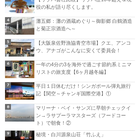
役の私が語り尽くします。
灘五郷：灘の酒蔵めぐり～御影郷 白鶴酒造
と菊正宗酒造へ～
【大阪泉佐野漁協青空市場】クエ、アンコ
ウ、アナゴがこんなに安くて委員会！
一年の4分の3を海外で過ごす節約系ミニマ
リストの旅支度【6ヶ月越冬編】
平日１日休むだけ！シンガポール弾丸旅行
記【関空～チャンギ国際空港】①
マリーナ・ベイ・サンズに早朝チェックイ
ン→ラサプーラマスターズ（フードコー
ト）で朝食！②
秘境・白川源泉山荘「竹ふえ」