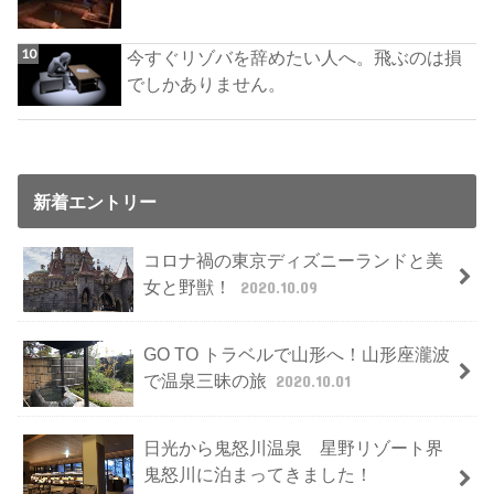
今すぐリゾバを辞めたい人へ。飛ぶのは損
でしかありません。
新着エントリー
コロナ禍の東京ディズニーランドと美
女と野獣！
2020.10.09
GO TO トラベルで山形へ！山形座瀧波
で温泉三昧の旅
2020.10.01
日光から鬼怒川温泉 星野リゾート界
鬼怒川に泊まってきました！