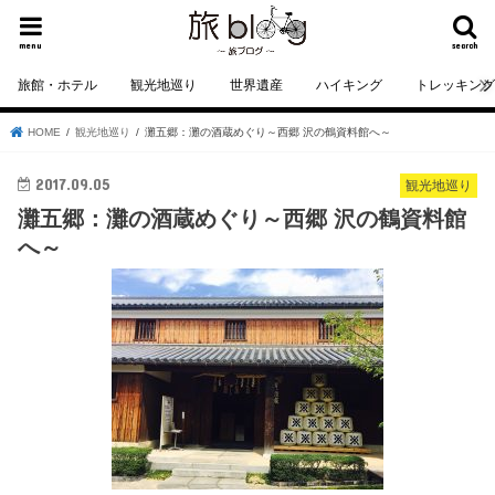
menu
search
旅館・ホテル
観光地巡り
世界遺産
ハイキング
トレッキン
HOME
観光地巡り
灘五郷：灘の酒蔵めぐり～西郷 沢の鶴資料館へ～
2017.09.05
観光地巡り
灘五郷：灘の酒蔵めぐり～西郷 沢の鶴資料館
へ～