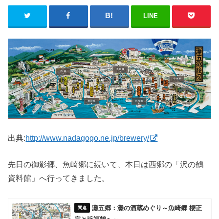
LINE
出典:
http://www.nadagogo.ne.jp/brewery/
先日の御影郷、魚崎郷に続いて、本日は西郷の「沢の鶴
資料館」へ行ってきました。
灘五郷：灘の酒蔵めぐり～魚崎郷 櫻正