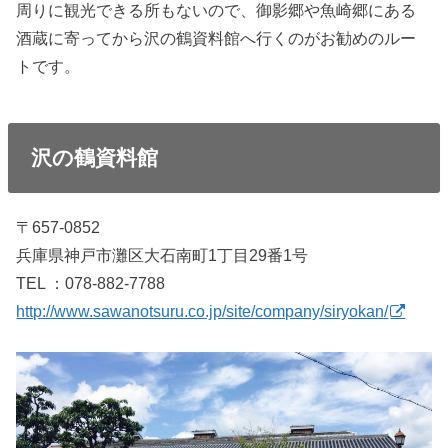
周りに観光できる所もないので、御影郷や魚崎郷にある
酒蔵に寄ってから沢の鶴資料館へ行くのがお勧めのルー
トです。
沢の鶴資料館
〒657-0852
兵庫県神戸市灘区大石南町1丁目29番1号
TEL ：078-882-7788
http://www.sawanotsuru.co.jp/site/company/siryokan/