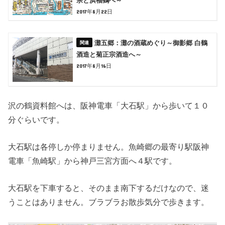
宗と浜福鶴へ～
2017年8月22日
灘五郷：灘の酒蔵めぐり～御影郷 白鶴
酒造と菊正宗酒造へ～
2017年8月16日
沢の鶴資料館へは、阪神電車「大石駅」から歩いて１０
分ぐらいです。
大石駅は各停しか停まりません。魚崎郷の最寄り駅阪神
電車「魚崎駅」から神戸三宮方面へ４駅です。
大石駅を下車すると、そのまま南下するだけなので、迷
うことはありません。ブラブラお散歩気分で歩きます。