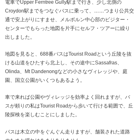
電車でUpper Ferntree Gully駅まで行き、少し北側の
Croydon駅までをつなぐバスに乗って、……つまり公共交
通で安上がりにすませ、メルボルン中心部のビジター・
センターでもらった地図を片手にセルフ・ツアーに繰り
出しました。
地図を見ると、688番バスはTourist Roadという丘陵を抜
ける山道をひたすら北上し、その途中にSassafras、
Olinda、Mt Dandenongなどの小さなヴィレッジや、庭
園、国立公園がいくつもあるよう。
車で来れば公園やヴィレッジを効率よく回れますが、バ
スが頼りの私はTourist Roadから歩いて行ける範囲で、丘
陵探検を楽しむことにしました。
バスは木立の中をぐんぐん走りますが、舗装された道路