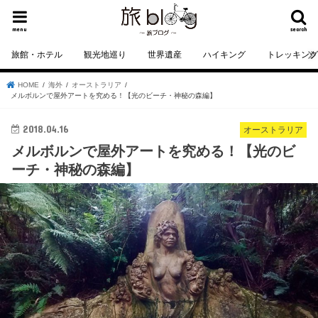
menu
search
旅館・ホテル
観光地巡り
世界遺産
ハイキング
トレッキン
HOME
海外
オーストラリア
メルボルンで屋外アートを究める！【光のビーチ・神秘の森編】
2018.04.16
オーストラリア
メルボルンで屋外アートを究める！【光のビ
ーチ・神秘の森編】