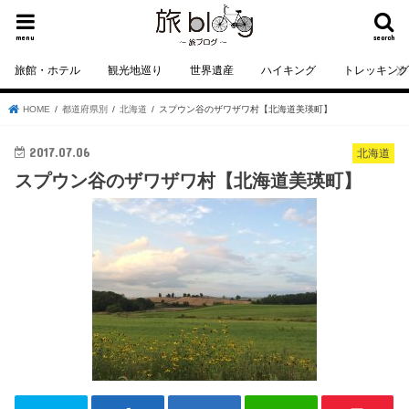
menu
search
旅館・ホテル
観光地巡り
世界遺産
ハイキング
トレッキン
HOME
都道府県別
北海道
スプウン谷のザワザワ村【北海道美瑛町】
2017.07.06
北海道
スプウン谷のザワザワ村【北海道美瑛町】