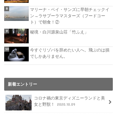
マリーナ・ベイ・サンズに早朝チェックイ
ン→ラサプーラマスターズ（フードコー
ト）で朝食！②
秘境・白川源泉山荘「竹ふえ」
今すぐリゾバを辞めたい人へ。飛ぶのは損
でしかありません。
新着エントリー
コロナ禍の東京ディズニーランドと美
女と野獣！
2020.10.09