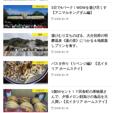
アメリカ
3日で4パーク！WDWを遊び尽くす
【アニマルキングダム編】
2018.03.19
温泉
湯けむり立ちのぼる、大分別府の明
礬温泉《湯の里》につかる＆地獄蒸
しプリンを食す。
2018.03.19
イタリア
パスタ作り《リベンジ編》【北イタ
リア ホームステイ】
2018.03.19
イタリア
1個50セント！？田舎町の果物屋さ
んで、夕張メロン顔負けの逸品を大
人買い【北イタリア ホームステイ】
2018.03.16