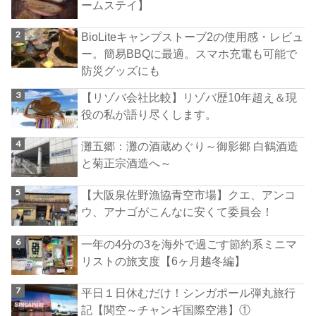
ームステイ】
BioLiteキャンプストーブ2の使用感・レビュ
ー。簡易BBQに最適。スマホ充電も可能で
防災グッズにも
【リゾバ会社比較】リゾバ歴10年超え＆現
役の私が語り尽くします。
灘五郷：灘の酒蔵めぐり～御影郷 白鶴酒造
と菊正宗酒造へ～
【大阪泉佐野漁協青空市場】クエ、アンコ
ウ、アナゴがこんなに安くて委員会！
一年の4分の3を海外で過ごす節約系ミニマ
リストの旅支度【6ヶ月越冬編】
平日１日休むだけ！シンガポール弾丸旅行
記【関空～チャンギ国際空港】①