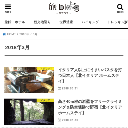
menu
search
旅館・ホテル
観光地巡り
世界遺産
ハイキング
トレッキン
HOME
2018年
3月
2018年3月
イタリア
イタリア人以上にうまいパスタを打
つ日本人【北イタリア ホームステ
イ】
2018.03.31
イタリア
高さ40m程の岩壁をフリークライミ
ング＆防空壕跡で野宿【北イタリア
ホームステイ】
2018.03.30