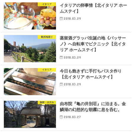
イタリア
イタリアの卵事情【北イタリア ホー
ムステイ】
2018.03.29
観光地巡り
蒸留酒グラッパ生誕の地《バッサー
ノ》へ自転車でピクニック【北イタ
リア ホームステイ】
2018.03.29
イタリア
今日も飽きずに手打ちパスタ作り
【北イタリア ホームステイ】
2018.03.29
旅館・ホテル
由布院『亀の井別荘』に泊まる。金
鱗湖の幻想的な朝霧に息を呑む。
2018.03.27